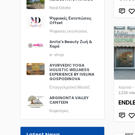
Real Estate
Ψηφιακές Εκτυπώσεις
Offset
Ψηφιακές εκτυπώσεις
Anita's Beauty Ζωή &
Χαρά
e-shop
AYURVEDIC YOGA
HOLISTIC WELLNESS
EXPERIENCE BY IVELINA
GOSPODINOVA
Επαγγελματικό Μασάζ
Χαρτικά 
2,228 vi
ARGINONTA VALLEY
ENDL
CANTEEN
Καφετέριες
Latest News