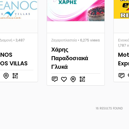
 Διαμονή
• 3,487
Ζαχαροπλαστεία
• 6,275 views
Ενοικι
1,787 
Χάρης
ANOS
Mot
Παραδοσιακά
OS VILLAS
Exp
Γλυκά
16
RESULTS FOUND