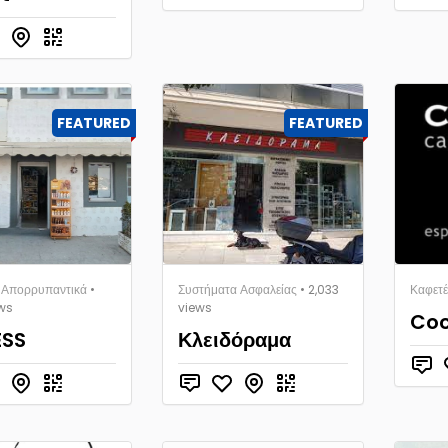
FEATURED
FEATURED
- Απορρυπαντικά
•
Συστήματα Ασφαλείας
• 2,033
Καφετέ
ews
views
Coc
ESS
Κλειδόραμα