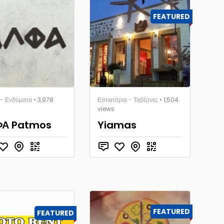
FEATURED
 - Ενδύματα
• 3,978
Εστιατόρια - Ταβέρνες
• 1,504
views
ΦΑ Patmos
Yiamas
FEATURED
FEATURED