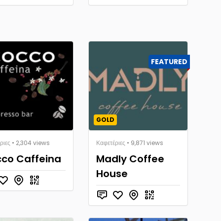
FEATURED
GOLD
ριες
• 2,304 views
Καφετέριες
• 9,871 views
co Caffeina
Madly Coffee
House