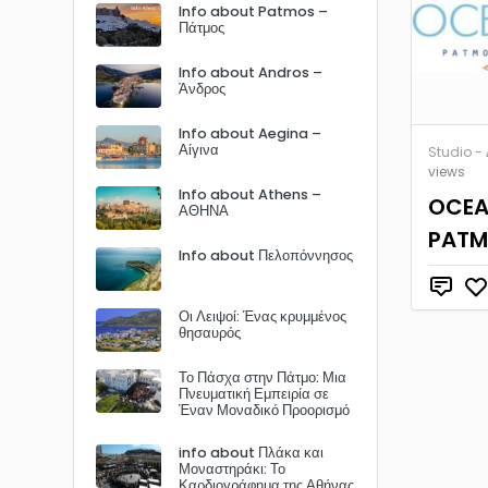
Info about Patmos –
Πάτμος
Info about Andros –
Άνδρος
Info about Aegina –
Αίγινα
Studio -
views
Info about Athens –
OCE
ΑΘΗΝΑ
PATM
Info about Πελοπόννησος
Οι Λειψοί: Ένας κρυμμένος
θησαυρός
Το Πάσχα στην Πάτμο: Μια
Πνευματική Εμπειρία σε
Έναν Μοναδικό Προορισμό
info about Πλάκα και
Μοναστηράκι: Το
Καρδιογράφημα της Αθήνας