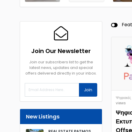
Fea
Join Our Newsletter
Join our subscribers list to get the
latest news, updates and special
offers delivered directly in your inbox.
Join
Ψηφιακές 
views
Ψηφι
New Listings
Εκτυ
Offse
REAL ESTATE PATMOS