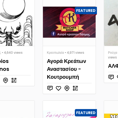
FEATURED
ς
• 4,640 views
Κρεοπωλεία
• 4,971 views
Ρούχα
views
ios
Αγορά Κρεάτων
ΑΛ
nos
Αναστασίου -
Κουτρουμπή
FEATURED