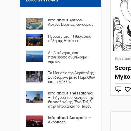
Info about Astros –
Άστρος Βόρειας Κυνουρίας
Ηγουμενίτσα: Η θαλάσσια
πύλη της Ηπείρου
Δωδεκάνησα, ένα
πανέμορφο σύμπλεγμα
Καφετέριε
νησιών
Scorp
Το Μουσείο της Ακρόπολης:
Myko
Συνδεόμενο με το Παρελθόν
και το Μέλλον
info about Thessaloniki
– Η Αγορά του Κέντρου της
Θεσσαλονίκης: Ένα Ταξίδι
στην Ιστορία και το Παρόν
Info about Acropolis –
Ακρόπολη