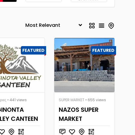
FEATURED
FEATURED
ριες
• 441 views
SUPER MARKET
• 655 views
GINONTA
NAZOS SUPER
LEY CANTEEN
MARKET