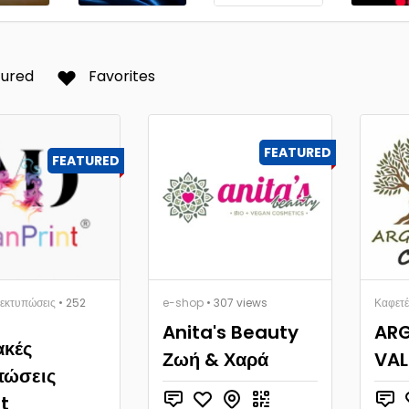
tured
Favorites
FEATURED
FEATURED
εκτυπώσεις
• 252
e-shop
• 307 views
Καφετέ
Anita's Beauty
AR
ακές
Ζωή & Χαρά
VAL
πώσεις
t