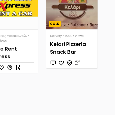
GOLD
άσεις Μοτοσυκλετών
•
Delivery
• 15,907 views
views
Kelari Pizzeria
o Rent
Snack Bar
ress