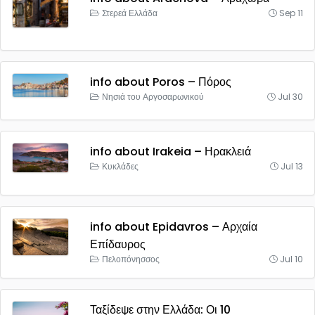
Στερεά Ελλάδα
Sep 11
info about Poros – Πόρος
Νησιά του Αργοσαρωνικού
Jul 30
info about Irakeia – Ηρακλειά
Κυκλάδες
Jul 13
info about Epidavros – Αρχαία
Επίδαυρος
Πελοπόνησσος
Jul 10
Ταξίδεψε στην Ελλάδα: Οι 10