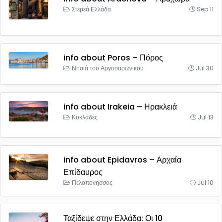
Στερεά Ελλάδα
Sep 11
info about Poros – Πόρος
Νησιά του Αργοσαρωνικού
Jul 30
info about Irakeia – Ηρακλειά
Κυκλάδες
Jul 13
info about Epidavros – Αρχαία
Επίδαυρος
Πελοπόνησσος
Jul 10
Ταξίδεψε στην Ελλάδα: Οι 10