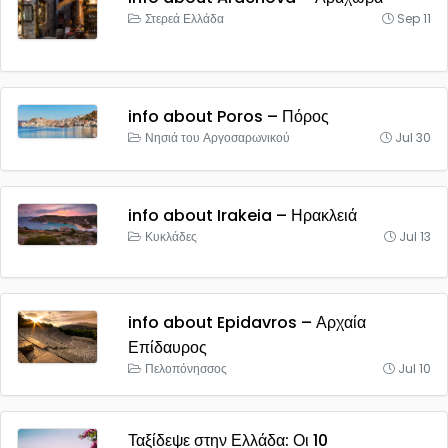
Στερεά Ελλάδα
Sep 11
info about Poros – Πόρος
Νησιά του Αργοσαρωνικού
Jul 30
info about Irakeia – Ηρακλειά
Κυκλάδες
Jul 13
info about Epidavros – Αρχαία
Επίδαυρος
Πελοπόνησσος
Jul 10
Ταξίδεψε στην Ελλάδα: Οι 10