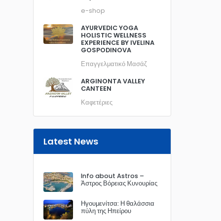
e-shop
AYURVEDIC YOGA
HOLISTIC WELLNESS
EXPERIENCE BY IVELINA
GOSPODINOVA
Επαγγελματικό Μασάζ
ARGINONTA VALLEY
CANTEEN
Καφετέριες
Latest News
Info about Astros –
Άστρος Βόρειας Κυνουρίας
Ηγουμενίτσα: Η θαλάσσια
πύλη της Ηπείρου