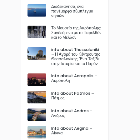
Δωδεκάνησα, ένα
πανέμορφο σύμπλεγμα
νησιών
Το Μουσείο της Ακρόπολης:
Συνδεόμενο με το Παρελθόν
και το Μέλλον
info about Thessaloniki
– Η Αγορά του Κέντρου της
Θεσσαλονίκης: Ένα Ταξίδι
στην Ιστορία και το Παρόν
Info about Acropolis –
Ακρόπολη
Info about Patmos –
Πάτμος
Info about Andros –
Άνδρος
Info about Aegina –
Αίγινα