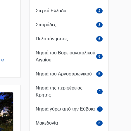
Στερεά Ελλάδα
2
Σποράδες
3
Πελοπόνησσος
6
Νησιά του Βορειοανατολικού
6
Αιγαίου
re
Νησιά του Αργοσαρωνικού
5
Νησιά της περιφέρειας
1
Κρήτης
Νησιά γύρω από την Εύβοια
1
Μακεδονία
3