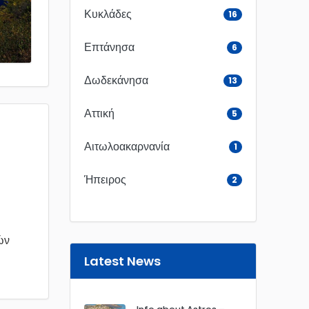
Κυκλάδες
16
Επτάνησα
6
Δωδεκάνησα
13
Αττική
5
Αιτωλοακαρνανία
1
Ήπειρος
2
ών
Latest News