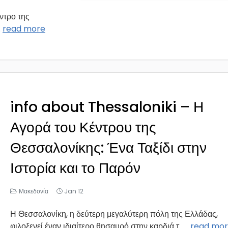
ντρο της
..
read more
info about Thessaloniki – Η
Αγορά του Κέντρου της
Θεσσαλονίκης: Ένα Ταξίδι στην
Ιστορία και το Παρόν
Μακεδονία
Jan 12
Η Θεσσαλονίκη, η δεύτερη μεγαλύτερη πόλη της Ελλάδας,
φιλοξενεί έναν ιδιαίτερο θησαυρό στην καρδιά τ...
...
read mo