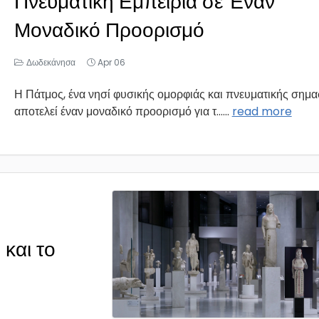
Πνευματική Εμπειρία σε Έναν
Μοναδικό Προορισμό
Δωδεκάνησα
Apr 06
Η Πάτμος, ένα νησί φυσικής ομορφιάς και πνευματικής σημα
αποτελεί έναν μοναδικό προορισμό για τ...
...
read more
και το