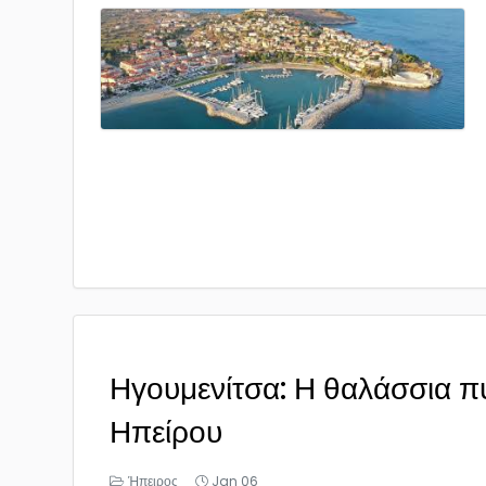
Ηγουμενίτσα: Η θαλάσσια π
Ηπείρου
Ήπειρος
Jan 06