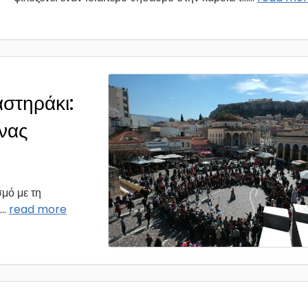
στηράκι:
νας
μό με τη
...
read more