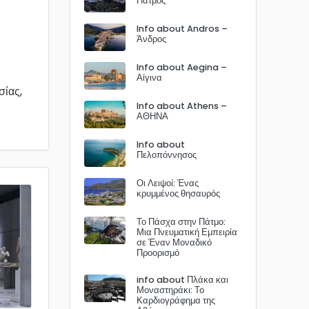
Πάτμος
Info about Andros –
Άνδρος
Info about Aegina –
Αίγινα
σίας,
Info about Athens –
ΑΘΗΝΑ
Info about
Πελοπόννησος
Οι Λειψοί: Ένας
κρυμμένος θησαυρός
Το Πάσχα στην Πάτμο:
Μια Πνευματική Εμπειρία
σε Έναν Μοναδικό
Προορισμό
info about Πλάκα και
Μοναστηράκι: Το
Καρδιογράφημα της