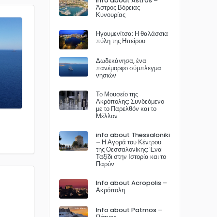
Info about Astros –
Άστρος Βόρειας
Κυνουρίας
Ηγουμενίτσα: Η θαλάσσια
πύλη της Ηπείρου
Δωδεκάνησα, ένα
πανέμορφο σύμπλεγμα
νησιών
Το Μουσείο της
Ακρόπολης: Συνδεόμενο
με το Παρελθόν και το
Μέλλον
info about Thessaloniki
– Η Αγορά του Κέντρου
της Θεσσαλονίκης: Ένα
Ταξίδι στην Ιστορία και το
Παρόν
Info about Acropolis –
Ακρόπολη
Info about Patmos –