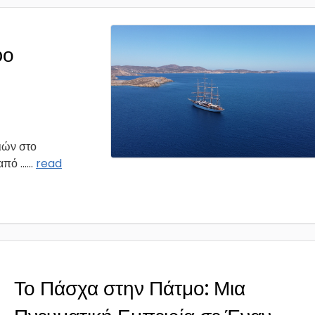
φο
ιών στο
πό ...
...
read
Το Πάσχα στην Πάτμο: Μια