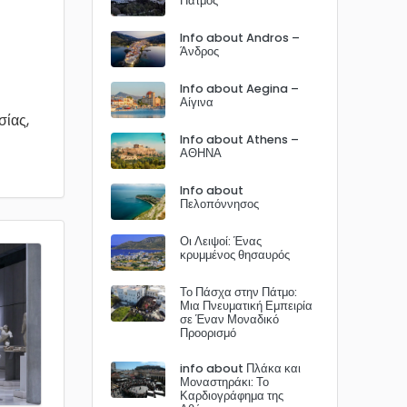
Πάτμος
Info about Andros –
Άνδρος
Info about Aegina –
Αίγινα
σίας,
Info about Athens –
ΑΘΗΝΑ
Info about
Πελοπόννησος
Οι Λειψοί: Ένας
κρυμμένος θησαυρός
Το Πάσχα στην Πάτμο:
Μια Πνευματική Εμπειρία
σε Έναν Μοναδικό
Προορισμό
info about Πλάκα και
Μοναστηράκι: Το
Καρδιογράφημα της