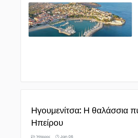
Ηγουμενίτσα: Η θαλάσσια π
Ηπείρου
Ήπειρος
Jan 06