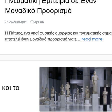
Πνευματική Εμπειρία σε Έναν
Μοναδικό Προορισμό
Δωδεκάνησα
Apr 06
Η Πάτμος, ένα νησί φυσικής ομορφιάς και πνευματικής σημα
αποτελεί έναν μοναδικό προορισμό για τ...
...
read more
και το