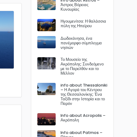
Info about Astros –
Άστρος Βόρειας
Κυνουρίας
Ηγουμενίτσα: Η θαλάσσια
πύλη της Ηπείρου
Δωδεκάνησα, ένα
πανέμορφο σύμπλεγμα
νησιών
Το Μουσείο της
Ακρόπολης: Συνδεόμενο
με το Παρελθόν και το
Μέλλον
info about Thessaloniki
– Η Αγορά του Κέντρου
της Θεσσαλονίκης: Ένα
Ταξίδι στην Ιστορία και το
Παρόν
Info about Acropolis –
Ακρόπολη
Info about Patmos –