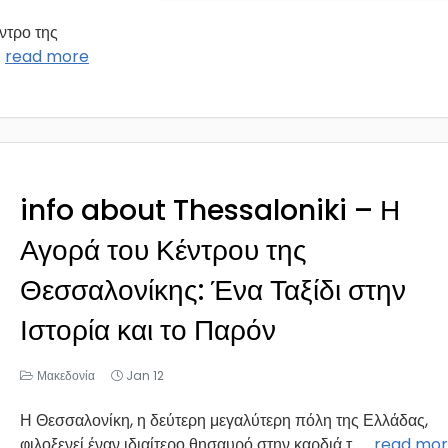
ντρο της
..
read more
info about Thessaloniki – Η
Αγορά του Κέντρου της
Θεσσαλονίκης: Ένα Ταξίδι στην
Ιστορία και το Παρόν
Μακεδονία
Jan 12
Η Θεσσαλονίκη, η δεύτερη μεγαλύτερη πόλη της Ελλάδας,
φιλοξενεί έναν ιδιαίτερο θησαυρό στην καρδιά τ...
...
read mo