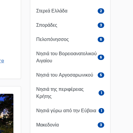
Στερεά Ελλάδα
2
Σποράδες
3
Πελοπόνησσος
6
Νησιά του Βορειοανατολικού
6
Αιγαίου
re
Νησιά του Αργοσαρωνικού
5
Νησιά της περιφέρειας
1
Κρήτης
Νησιά γύρω από την Εύβοια
1
Μακεδονία
3