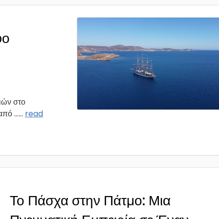
φο
ιών στο
πό ...
...
read
Το Πάσχα στην Πάτμο: Μια