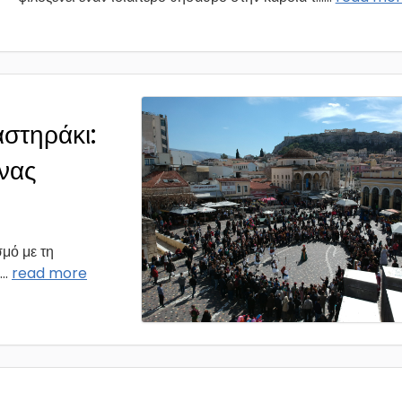
στηράκι:
νας
μό με τη
...
read more