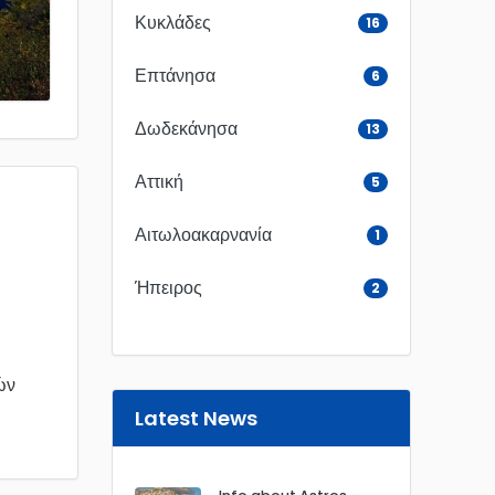
Κυκλάδες
16
Επτάνησα
6
Δωδεκάνησα
13
Αττική
5
Αιτωλοακαρνανία
1
Ήπειρος
2
ών
Latest News