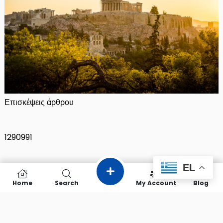
Επισκέψεις άρθρου
1290991
EL
info about Greece
Home
Search
My Account
Blog
© 2026 info about Greece All rights reserved.