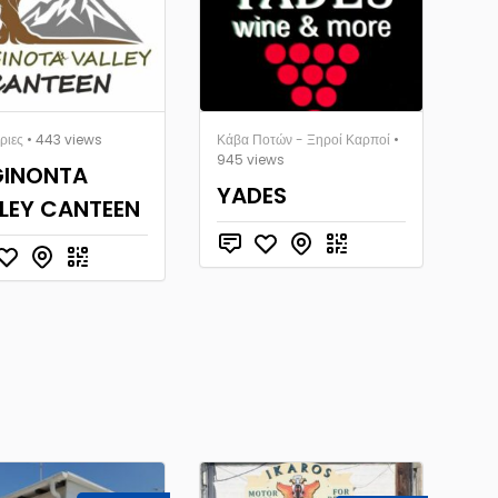
ριες
• 443 views
Κάβα Ποτών - Ξηροί Καρποί
•
945 views
GINONTA
YADES
LEY CANTEEN