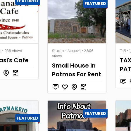
FEATURED
FEATURED
ς
• 938 views
Studio - Διαμονή
• 2,606
Ταξί
• 
views
si's Cafe
TAX
Small House In
PA
Patmos For Rent
FEATURED
FEATURED