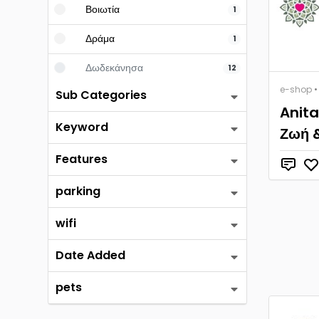
Βοιωτία
1
Δράμα
1
Δωδεκάνησα
12
e-shop
•
Sub Categories
Θεσσαλονίκη
2
Anita
Keyword
Κρήτη
1
Ζωή 
Μύκονος
1
Features
Πάτμος
9
parking
Πειραιάς
10
wifi
Σαντορίνη
1
Date Added
pets