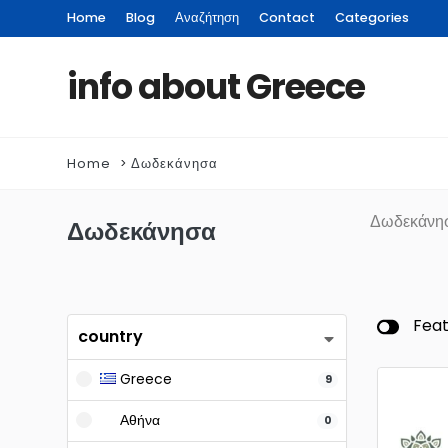
Home
Blog
Αναζήτηση
Contact
Categories
info about Greece
Home
Δωδεκάνησα
Δωδεκάνη
Δωδεκάνησα
Fea
country
Greece
9
Αθήνα
0