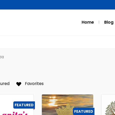
Home
Blog
σα
tured
Favorites
FEATURED
FEATURED