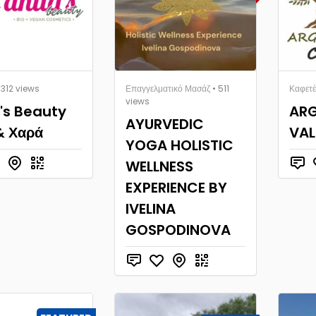
 312 views
Επαγγελματικό Μασάζ
• 511
Καφετέ
views
's Beauty
AR
AYURVEDIC
& Χαρά
VAL
YOGA HOLISTIC
WELLNESS
EXPERIENCE BY
IVELINA
GOSPODINOVA