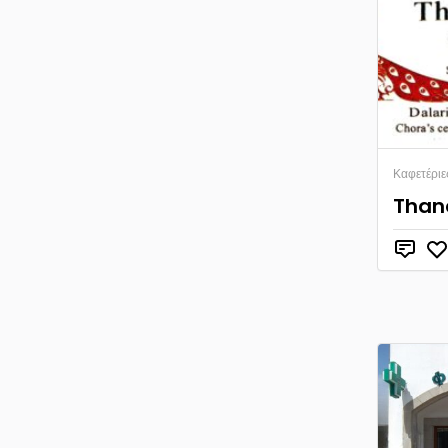
Καφετέριε
Thana