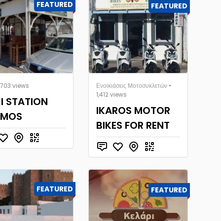
FEATURED
FEATURED
1,703 views
Ενοικιάσεις Μοτοσυκλετών
•
1,412 views
I STATION
IKAROS MOTOR
TMOS
BIKES FOR RENT
FEATURED
FEATURED