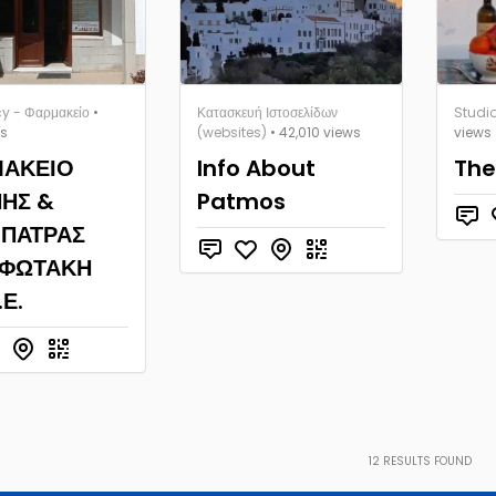
 - Φαρμακείο
•
Κατασκευή Ιστοσελίδων
Studio
ws
(websites)
• 42,010 views
views
ΑΚΕΙΟ
Info About
The
ΗΣ &
Patmos
ΠΑΤΡΑΣ
ΑΦΩΤΑΚΗ
.Ε.
12
RESULTS FOUND